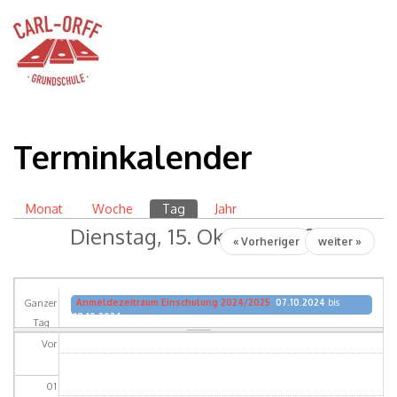
Terminkalender
Monat
Woche
Tag
(aktiver Reiter)
Jahr
Primäre Reiter
Dienstag, 15. Oktober 2024
« Vorheriger
weiter »
Ganzer
Anmeldezeitraum Einschulung 2024/2025
07.10.2024
bis
18.10.2024
Tag
Vor
01