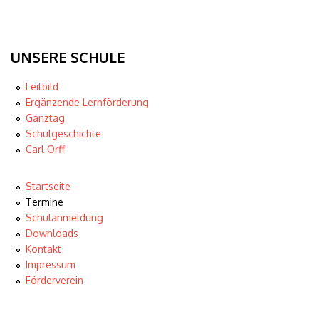
11
12
UNSERE SCHULE
13
Leitbild
Ergänzende Lernförderung
14
Ganztag
Schulgeschichte
15
Carl Orff
16
Startseite
Termine
17
Schulanmeldung
Downloads
18
Kontakt
Impressum
19
Förderverein
20